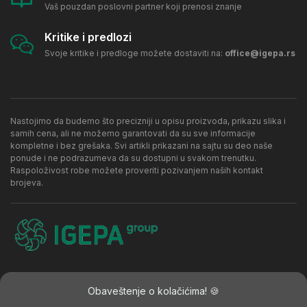
Vaš pouzdan poslovni partner koji prenosi znanje
Kritike i predlozi
Svoje kritike i predloge možete dostaviti na:
office@igepa.rs
Nastojimo da budemo što precizniji u opisu proizvoda, prikazu slika i
samih cena, ali ne možemo garantovati da su sve informacije
kompletne i bez grešaka. Svi artikli prikazani na sajtu su deo naše
ponude i ne podrazumeva da su dostupni u svakom trenutku.
Raspoloživost robe možete proveriti pozivanjem naših kontakt
brojeva.
Kontakt
Politika privatnosti
Najčešća pitanja
Obaveštenje o kolačićima! 🍪