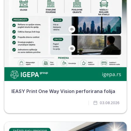
IEASY Print One Way Vision perforirana folija
03.08.2026