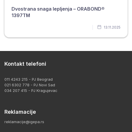
Dvostrana snaga lepljenja – ORABOND®
1397TM
13.11.2025
Kontakt telefoni
011 4243 215 - PJ Beograd
021 6302 778 - PJ Novi Sad
034 207 415 - PJ Kragujevac
Reklamacije
reklamacije@igepa.rs