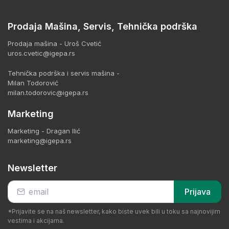
Prodaja Mašina, Servis, Tehnička podrška
Prodaja mašina - Uroš Cvetić
uros.cvetic@igepa.rs
Tehnička podrška i servis mašina -
Milan Todorović
milan.todorovic@igepa.rs
Marketing
Marketing - Dragan Ilić
marketing@igepa.rs
Newsletter
Prijava
*Prijavite se na naš newsletter, kako biste uvek bili u toku sa najnovijim
vestima i akcijama.