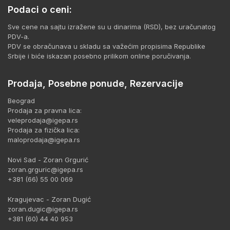
Podaci o ceni:
Sve cene na sajtu izražene su u dinarima (RSD), bez uračunatog
PDV-a.
PDV se obračunava u skladu sa važećim propisima Republike
Srbije i biće iskazan posebno prilikom online poručivanja.
Prodaja, Posebne ponude, Rezervacije
Beograd
Prodaja za pravna lica:
veleprodaja@igepa.rs
Prodaja za fizička lica:
maloprodaja@igepa.rs
Novi Sad - Zoran Grgurić
zoran.grguric@igepa.rs
+381 (66) 55 00 069
Kragujevac - Zoran Dugić
zoran.dugic@igepa.rs
+381 (60) 44 40 953