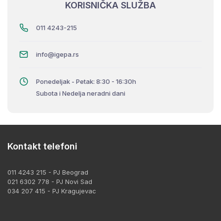
KORISNIČKA SLUŽBA
011 4243-215
info@igepa.rs
Ponedeljak - Petak: 8:30 - 16:30h
Subota i Nedelja neradni dani
Kontakt telefoni
011 4243 215 - PJ Beograd
021 6302 778 - PJ Novi Sad
034 207 415 - PJ Kragujevac