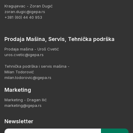
Kragujevac - Zoran Dugić
zoran.dugic@igepa.rs
+381 (60) 44 40 953
Prodaja Mašina, Servis, Tehnička podrška
Prodaja mašina - Uroš Cvetić
uros.cvetic@igepa.rs
Tehnička podrška i servis mašina -
Milan Todorović
milan.todorovic@igepa.rs
Marketing
Marketing - Dragan Ilić
marketing@igepa.rs
Newsletter