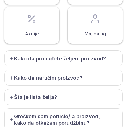
Akcije
Moj nalog
Kako da pronađete željeni proizvod?
Kako da naručim proizvod?
Šta je lista želja?
Greškom sam poručio/la proizvod,
kako da otkažem porudžbinu?