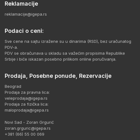
Reklamacije
reklamacije@igepa.rs
Podaci o ceni:
Sve cene na sajtu izražene su u dinarima (RSD), bez uračunatog
PDV-a.
PDV se obračunava u skladu sa važećim propisima Republike
Srbije i biće iskazan posebno prilikom online poručivanja.
Prodaja, Posebne ponude, Rezervacije
Beograd
Prodaja za pravna lica:
veleprodaja@igepa.rs
Prodaja za fizička lica:
maloprodaja@igepa.rs
Novi Sad - Zoran Grgurić
zoran.grguric@igepa.rs
+381 (66) 55 00 069