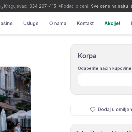
Kragujevac:
034 207-415
*
Podaci o ceni:
Sve cene na sajtu i
ašine
Usluge
O nama
Kontakt
Akcije!
Korpa
Odaberite način kupovine
Dodaj u omilje