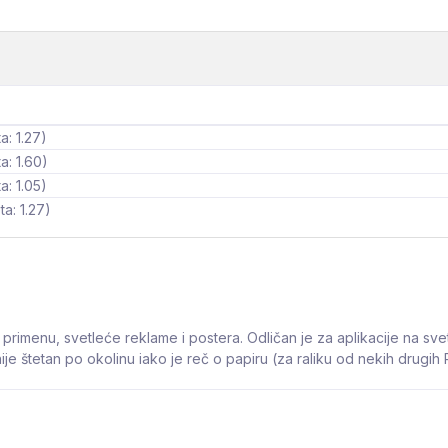
a: 1.27)
a: 1.60)
a: 1.05)
ta: 1.27)
nju primenu, svetleće reklame i postera. Odličan je za aplikacije na 
e nije štetan po okolinu iako je reč o papiru (za raliku od nekih drugih