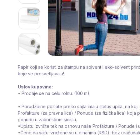
Papir koji se koristi za štampu na solvent i eko-solvent prin
koje se prosvetljavaju!
Uslov kupovine:
• Prodaje se na celu rolnu. (100 m).
• Porudžbine poslate preko sajta imaju status upita, na koji 
Profakture (za pravna lica) / Ponude (za fizička lica) koja 
ponudu u zakonskom smislu.
•Uplatu izvršite tek na osnovu naše Profakture / Ponude i u
•Cene na sajtu izražene su u dinarima (RSD), bez uračuna