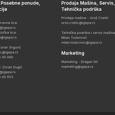
, Posebne ponude,
Prodaja Mašina, Servis,
ije
Tehnička podrška
Prodaja mašina - Uroš Cvetić
ravna lica:
uros.cvetic@igepa.rs
@igepa.rs
zička lica:
Tehnička podrška i servis mašina
a@igepa.rs
Milan Todorović
milan.todorovic@igepa.rs
Zoran Grgurić
ic@igepa.rs
Marketing
5 00 069
Marketing - Dragan Ilić
marketing@igepa.rs
- Zoran Dugić
@igepa.rs
4 40 953