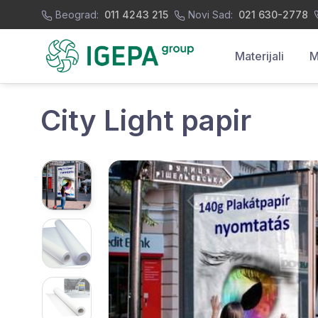
Beograd:
011 4243 215
Novi Sad:
021 630-2778
Materijali
M
City Light papir