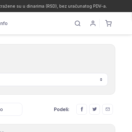
zražene su u dinarima (RSD), bez uračunatog PDV-a.
Info
no
Podeli: