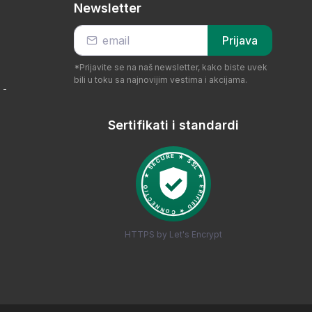
Newsletter
Prijava
*Prijavite se na naš newsletter, kako biste uvek
bili u toku sa najnovijim vestima i akcijama.
 -
Sertifikati i standardi
HTTPS by Let's Encrypt