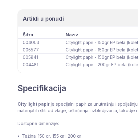
Artikli u ponudi
Šifra
Naziv
004003
Citylight papir - 150gr EP bela (kolet
005577
Citylight papir - 150gr EP bela (kolet
005841
Citylight papir - 150gr EP bela (kolet
004481
Citylight papir - 200gr EP bela (kole
Specifikacija
City light papir
je specijalni papir za unutrašnju i spoljaš
materijal ih štiti od vlage, oštećenja i izbledjivanja, takodj
Dostupne dimenzije:
•
Težina: 150 gr, 155 gr i 200 gr