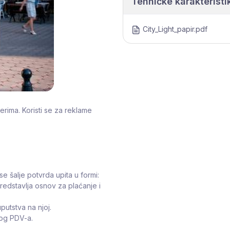
Tehničke karakteristi
City_Light_papir.pdf
terima. Koristi se za reklame
se šalje potvrda upita u formi:
predstavlja osnov za plaćanje i
putstva na njoj.
tog PDV-a.