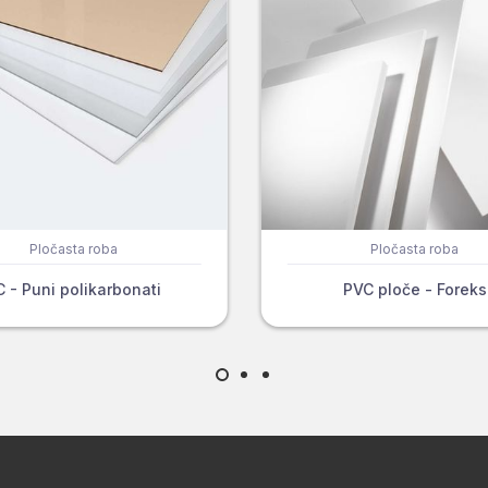
Pločasta roba
Pločasta roba
C - Puni polikarbonati
PVC ploče - Foreks