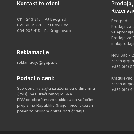
Kontakt telefoni
Prodaja
Rezervac
011 4243 215 - PJ Beograd
Beograd
021 6302 778 - PJ Novi Sad
Prodaja za p
034 207 415 - PJ Kragujevac
veleprodaja
Prodaja za fi
maloprodaj
Reklamacije
Novi Sad - 
zoran.grgur
reklamacije@igepa.rs
+381 (66) 5
Podaci o ceni:
Kragujevac 
zoran.dugic
Sve cene na sajtu izražene su u dinarima
+381 (60) 4
(RSD), bez uračunatog PDV-a.
PDV se obračunava u skladu sa važećim
propisima Republike Srbije i biće iskazan
posebno prilikom online poručivanja.