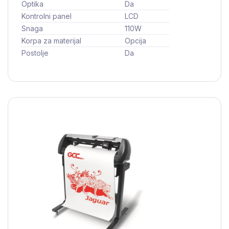
Optika
Da
Kontrolni panel
LCD
Snaga
110W
Korpa za materijal
Opcija
Postolje
Da