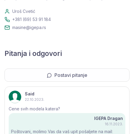
Uroš Cvetić
+381 (69) 53 91 184
masine@igepa.rs
Pitanja i odgovori
Postavi pitanje
Said
22.10.2023.
Cene svih modela katera?
IGEPA Dragan
16.11.2023.
Poštovani, molimo Vas da vaš upit pošaljete na mail: