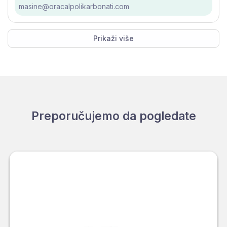
masine@oracalpolikarbonati.com
Prikaži više
Preporučujemo da pogledate