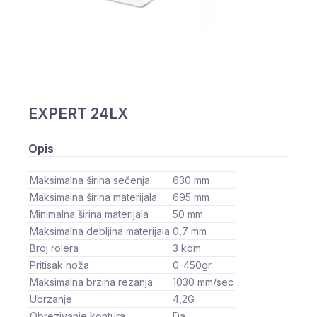
EXPERT 24LX
Opis
Maksimalna širina sečenja
630 mm
Maksimalna širina materijala
695 mm
Minimalna širina materijala
50 mm
Maksimalna debljina materijala
0,7 mm
Broj rolera
3 kom
Pritisak noža
0-450gr
Maksimalna brzina rezanja
1030 mm/sec
Ubrzanje
4,2G
Obrezivanje kontura
Da