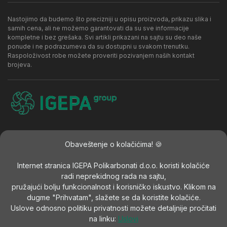
Nastojimo da budemo što precizniji u opisu proizvoda, prikazu slika i
samih cena, ali ne možemo garantovati da su sve informacije
kompletne i bez grešaka. Svi artikli prikazani na sajtu su deo naše
ponude i ne podrazumeva da su dostupni u svakom trenutku.
Raspoloživost robe možete proveriti pozivanjem naših kontakt
brojeva.
Kontakt
Politika privatnosti
Najčešća pitanja
Obaveštenje o kolačićima! 🍪
Internet stranica IGEPA Polikarbonati d.o.o. koristi kolačiće
radi neprekidnog rada na sajtu,
pružajući bolju funkcionalnost i korisničko iskustvo. Klikom na
Developed by:
IGEPA Polikarbonati
dugme "Prihvatam", slažete se da koristite kolačiće.
Uslove odnosno politiku privatnosti možete detaljnije pročitati
Copyright © 2020-2026
IGEPA Polikarbonati
. Sva prava su
na linku:
Uslovi
zadržana.