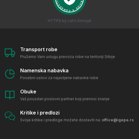
HTTPS by Let's Encrypt
Transport robe
Pružamo Vam uslugu prevoza robe na teritoriji Srbije
Namenska nabavka
Posebni uslovi za najavljene nabavke robe
Obuke
Vaš pouzdan poslovni partner koji prenosi znanje
Kritike i predlozi
Svoje kritike i predloge možete dostaviti na:
office@igepa.rs