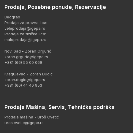
Prodaja, Posebne ponude, Rezervacije
Beograd
Prodaja za pravna lica:
veleprodaja@igepa.rs
Prodaja za fizička lica:
maloprodaja@igepa.rs
Novi Sad - Zoran Grgurić
zoran.grguric@igepa.rs
+381 (66) 55 00 069
Kragujevac - Zoran Dugić
zoran.dugic@igepa.rs
+381 (60) 44 40 953
Prodaja Mašina, Servis, Tehnička podrška
Prodaja mašina - Uroš Cvetić
uros.cvetic@igepa.rs