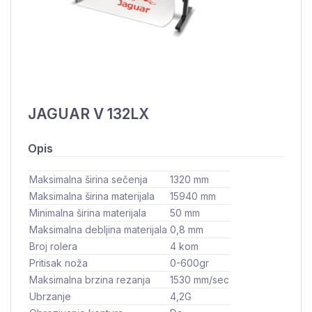
JAGUAR V 132LX
Opis
Maksimalna širina sečenja
1320 mm
Maksimalna širina materijala
15940 mm
Minimalna širina materijala
50 mm
Maksimalna debljina materijala
0,8 mm
Broj rolera
4 kom
Pritisak noža
0-600gr
Maksimalna brzina rezanja
1530 mm/sec
Ubrzanje
4,2G