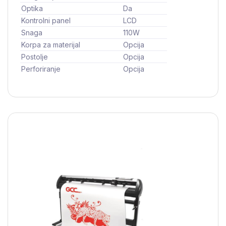
Optika
Da
Kontrolni panel
LCD
Snaga
110W
Korpa za materijal
Opcija
Postolje
Opcija
Perforiranje
Opcija