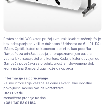
Profesionalni GCC kateri pružaju vrhunski kvalitet sečenja folije
bez odstupanja pri velikim dužinama. U širinama od 61, 101, 132 i
183cm. Optički kateri sa kamerom idealni su kao podrška
štampaču za print&cut opciju jer prepoznavanjem pasera
veoma lako isecaju željenu konturu. Kada je kater odvojen od
štampača povećava se produktivnost jer istovremeno dok
jedna mašina štampa druga može da opseca.
Informacije za poručivanje
Za sve informacije vezane za cene i eventualne dodatne
povoljnosti, molimo Vas da kontaktirate:
Uroš Cvetić
menadžera prodaje mašina
+381 (69) 53 91 184