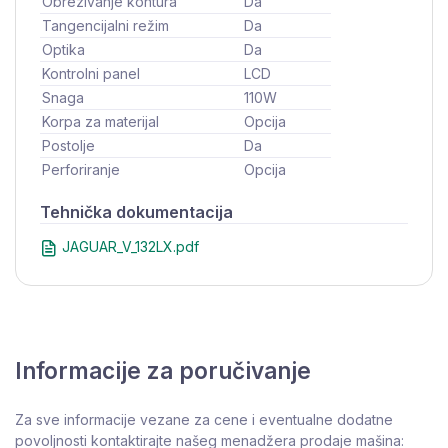
Obrezivanje kontura
Da
Tangencijalni režim
Da
Optika
Da
Kontrolni panel
LCD
Snaga
110W
Korpa za materijal
Opcija
Postolje
Da
Perforiranje
Opcija
Tehnička dokumentacija
JAGUAR_V_132LX.pdf
Informacije za poručivanje
Za sve informacije vezane za cene i eventualne dodatne
povoljnosti kontaktirajte našeg menadžera prodaje mašina: