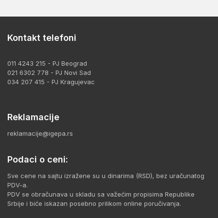
Kontakt telefoni
011 4243 215 - PJ Beograd
021 6302 778 - PJ Novi Sad
034 207 415 - PJ Kragujevac
Reklamacije
reklamacije@igepa.rs
Podaci o ceni:
Sve cene na sajtu izražene su u dinarima (RSD), bez uračunatog
PDV-a.
PDV se obračunava u skladu sa važećim propisima Republike
Srbije i biće iskazan posebno prilikom online poručivanja.