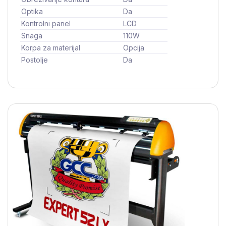
Optika
Da
Kontrolni panel
LCD
Snaga
110W
Korpa za materijal
Opcija
Postolje
Da