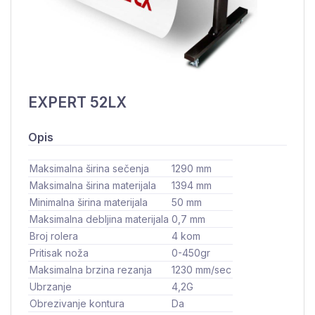
EXPERT 52LX
Opis
Maksimalna širina sečenja
1290 mm
Maksimalna širina materijala
1394 mm
Minimalna širina materijala
50 mm
Maksimalna debljina materijala
0,7 mm
Broj rolera
4 kom
Pritisak noža
0-450gr
Maksimalna brzina rezanja
1230 mm/sec
Ubrzanje
4,2G
Obrezivanje kontura
Da