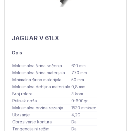
JAGUAR V 61LX
Opis
Maksimalna širina sečenja
610 mm
Maksimalna širina materijala
770 mm
Minimalna širina materijala
50 mm
Maksimalna debljina materijala
0,8 mm
Broj rolera
3 kom
Pritisak noža
0-600gr
Maksimalna brzina rezanja
1530 mm/sec
Ubrzanje
4,2G
Obrezivanje kontura
Da
Tangencijalni režim
Da