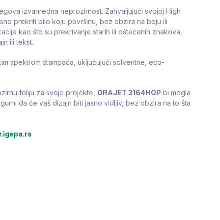
egova izvanredna neprozirnost. Zahvaljujući svojoj High
no prekriti bilo koju površinu, bez obzira na boju ili
cije kao što su prekrivanje starih ili oštećenih znakova,
n ili tekst.
kim spektrom štampača, uključujući solventne, eco-
zirnu foliju za svoje projekte,
ORAJET 3164HOP
bi mogla
igurni da će vaš dizajn biti jasno vidljiv, bez obzira na to šta
igepa.rs