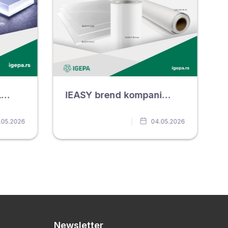
20mm i 30mm Cast LED blokovi IEASY
IEASY brend kompanije IGEPA
.05.2026
04.05.2026
Newsletter