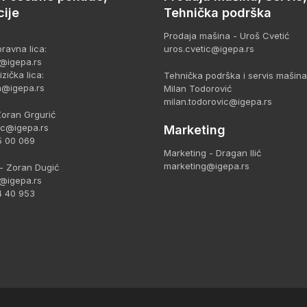
ije
Tehnička podrška
Prodaja mašina - Uroš Cvetić
ravna lica:
uros.cvetic@igepa.rs
@igepa.rs
zička lica:
Tehnička podrška i servis mašina
a@igepa.rs
Milan Todorović
milan.todorovic@igepa.rs
Zoran Grgurić
ic@igepa.rs
Marketing
5 00 069
Marketing - Dragan Ilić
marketing@igepa.rs
- Zoran Dugić
@igepa.rs
4 40 953