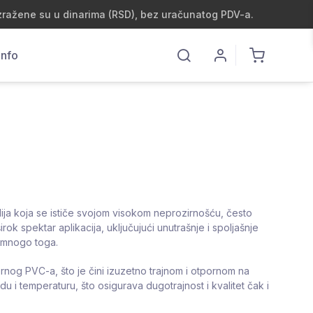
zražene su u dinarima (RSD), bez uračunatog PDV-a.
Info
lija koja se ističe svojom visokom neprozirnošću, često
k spektar aplikacija, uključujući unutrašnje i spoljašnje
oš mnogo toga.
rnog PVC-a, što je čini izuzetno trajnom i otpornom na
i temperaturu, što osigurava dugotrajnost i kvalitet čak i