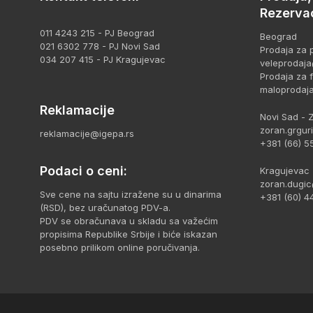
Rezervac
011 4243 215 - PJ Beograd
Beograd
021 6302 778 - PJ Novi Sad
Prodaja za p
034 207 415 - PJ Kragujevac
veleprodaja
Prodaja za fi
maloprodaj
Reklamacije
Novi Sad - 
zoran.grgur
reklamacije@igepa.rs
+381 (66) 5
Podaci o ceni:
Kragujevac 
zoran.dugic
Sve cene na sajtu izražene su u dinarima
+381 (60) 4
(RSD), bez uračunatog PDV-a.
PDV se obračunava u skladu sa važećim
propisima Republike Srbije i biće iskazan
posebno prilikom online poručivanja.