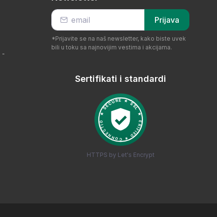
Prijava
*Prijavite se na naš newsletter, kako biste uvek
bili u toku sa najnovijim vestima i akcijama.
 -
Sertifikati i standardi
HTTPS by Let's Encrypt