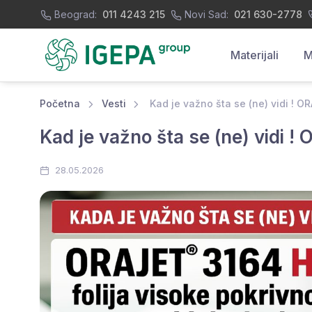
Beograd:
011 4243 215
Novi Sad:
021 630-2778
Materijali
M
Početna
Vesti
Kad je važno šta se (ne) vidi ! O
Kad je važno šta se (ne) vidi !
28.05.2026