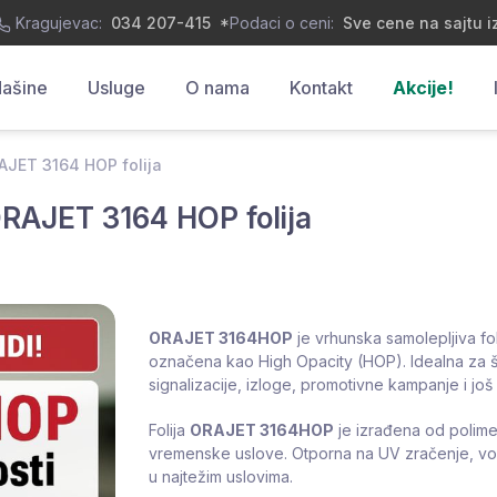
Kragujevac:
034 207-415
*
Podaci o ceni:
Sve cene na sajtu i
ašine
Usluge
O nama
Kontakt
Akcije!
RAJET 3164 HOP folija
 ORAJET 3164 HOP folija
ORAJET 3164HOP
je vrhunska samolepljiva fo
označena kao High Opacity (HOP). Idealna za širo
signalizacije, izloge, promotivne kampanje i j
Folija
ORAJET 3164HOP
je izrađena od polime
vremenske uslove. Otporna na UV zračenje, vodu 
u najtežim uslovima.