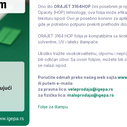
Ono što
ORAJET 3164HOP
čini posebnim je nj
Opacity (HOP) tehnologiji, ova folija može efikas
teksturu ispod. Ovo je posebno korisno za aplika
gde je potrebno potpuno prekriti prethodni dizaj
ORAJET 3164 HOP folija je kompatibilna sa širo
solventne, UV i lateks štampače.
Ukoliko tražite visokokvalitetnu, otpornu i nepro
biti odličan izbor. Sa ovom folijom, možete biti s
se nalazi ispod.
Poručite odmah preko našeg web sajta
www.
ili putem e-maila:
za pravna lica:
veleprodaja@igepa.rs
za fizička lica:
maloprodaja@igepa.rs
Folije za štampu