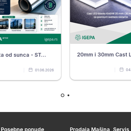
Zaštita od sunca - STOP SOL FOLIJA
04
01.06.2026
, Posebne ponude,
Prodaja Mašina, Servis,