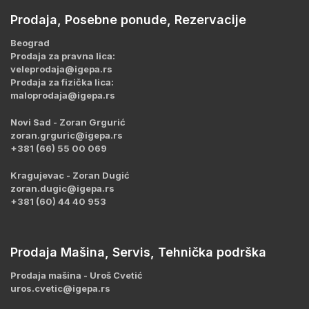
Prodaja, Posebne ponude, Rezervacije
Beograd
Prodaja za pravna lica:
veleprodaja@igepa.rs
Prodaja za fizička lica:
maloprodaja@igepa.rs
Novi Sad - Zoran Grgurić
zoran.grguric@igepa.rs
+381 (66) 55 00 069
Kragujevac - Zoran Dugić
zoran.dugic@igepa.rs
+381 (60) 44 40 953
Prodaja Mašina, Servis, Tehnička podrška
Prodaja mašina - Uroš Cvetić
uros.cvetic@igepa.rs