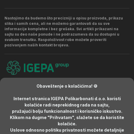
Nastojimo da budemo što precizniji u opisu proizvoda, prikazu
slika i samih cena, ali ne možemo garantovati da su sve
informacije kompletne i bez grešaka. Svi artikli prikazani na
sajtu su deo naše ponude i ne podrazumeva da su dostupni u
svakom trenutku. Raspoloživost robe možete proveriti
pozivanjem naših kontakt brojeva.
Kontakt
Politika privatnosti
Najčešća pitanja
Obaveštenje o kolačićima! 🍪
Internet stranica IGEPA Polikarbonati d.o.o. koristi
kolačiće radi neprekidnog rada na sajtu,
pružajući bolju funkcionalnost i korisničko iskustvo.
Klikom na dugme "Prihvatam", slažete se da koristite
Developed by:
IGEPA Polikarbonati
kolačiće.
Uslove odnosno politiku privatnosti možete detaljnije
Copyright © 2020-2026
IGEPA Polikarbonati
. Sva prava su