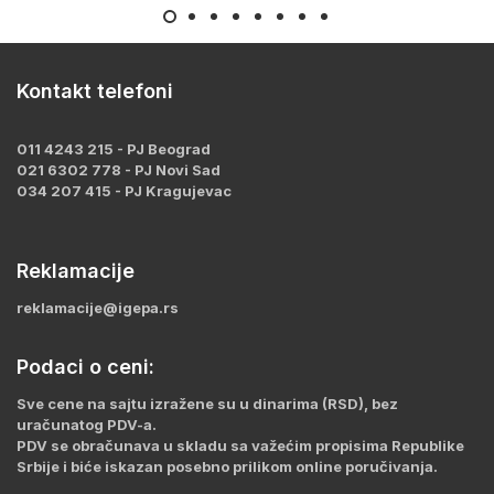
Kontakt telefoni
011 4243 215 - PJ Beograd
021 6302 778 - PJ Novi Sad
034 207 415 - PJ Kragujevac
Reklamacije
reklamacije@igepa.rs
Podaci o ceni:
Sve cene na sajtu izražene su u dinarima (RSD), bez
uračunatog PDV-a.
PDV se obračunava u skladu sa važećim propisima Republike
Srbije i biće iskazan posebno prilikom online poručivanja.