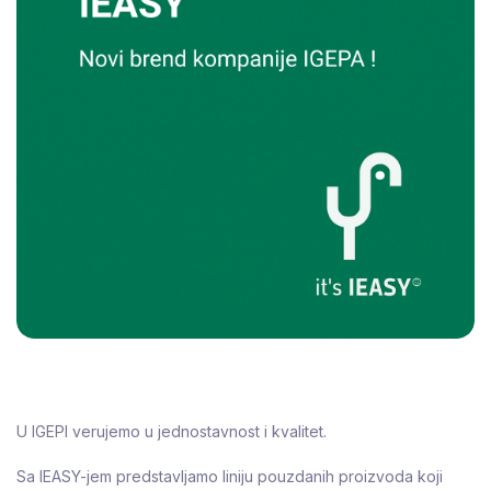
U IGEPI verujemo u jednostavnost i kvalitet.
Sa IEASY-jem predstavljamo liniju pouzdanih proizvoda koji