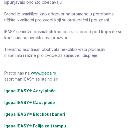
ispunjavaju ono što obećavaju.
Brend je osmišljen kao odgovor na promene u potrebama
tržišta: kvalitetni proizvodi koji su pristupačni i pouzdani.
IEASY se može posmatrati kao centralni brend pod kojim će se
kontinuirano uvoditi novi proizvodi.
Trenutno asortiman obuhvata nekoliko vrsta pločastih
materijala i razne proizvode za sajmove i displeje.
Pratite nas na
www.igepa.rs
asortiman IEASY se stalno širi.
Igepa IEASY® Acryl ploče
Igepa IEASY® Cast ploče
Igepa IEASY® Blockout baneri
Igepa IEASY® Folija za štampu